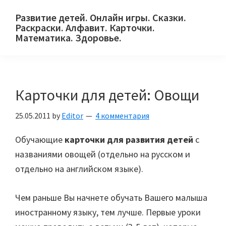
Skip
Skip
Skip
Развитие детей. Онлайн игры. Сказки.
to
to
to
Раскраски. Алфавит. Карточки.
primary
main
primary
Математика. Здоровье.
Сайт
navigation
content
sidebar
для
детей
Карточки для детей: Овощи
и
их
25.05.2011
by
Editor
4 комментария
родителей.
Обучающие
карточки для развития детей
с
названиями овощей (отдельно на русском и
отдельно на английском языке).
Чем раньше Вы начнете обучать Вашего малыша
иностранному языку, тем лучше. Первые уроки