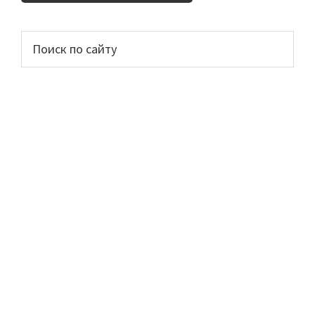
Основной
Поиск
по
сайдбар
сайту