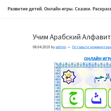
Skip
Skip
Skip
Развитие детей. Онлайн игры. Сказки. Раскрас
to
to
to
Сайт
primary
main
primary
для
navigation
content
sidebar
детей
Учим Арабский Алфавит
и
их
08.04.2010
by
admin
Оставьте комментар
родителей.
ОНЛАЙН ИГР