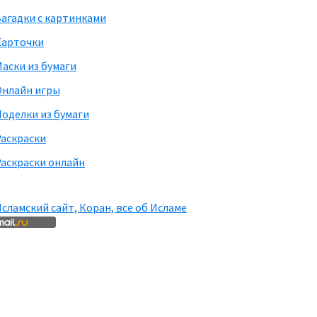
агадки с картинками
Карточки
аски из бумаги
Онлайн игры
оделки из бумаги
Раскраски
аскраски онлайн
сламский сайт, Коран, все об Исламе