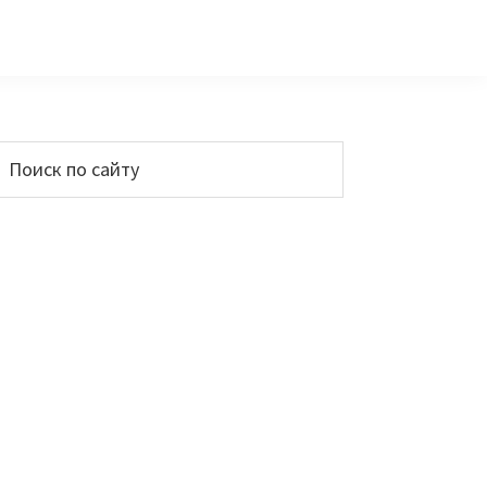
Основной
Поиск
по
сайдбар
айту