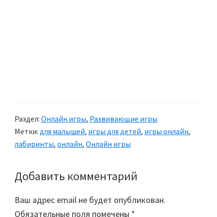
Раздел:
Онлайн игры
,
Развивающие игры
Метки:
для малышей
,
игры для детей
,
игры онлайн
,
лабиринты
,
онлайн
,
Онлайн игры
Добавить комментарий
Reader
Interactions
Ваш адрес email не будет опубликован.
Обязательные поля помечены
*