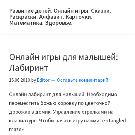
Skip
Skip
Skip
Развитие детей. Онлайн игры. Сказки.
to
to
to
Раскраски. Алфавит. Карточки.
primary
main
primary
Математика. Здоровье.
Сайт
navigation
content
sidebar
для
детей
Онлайн игры для малышей:
и
их
Лабиринт
родителей.
16.06.2010
by
Editor
Оставьте комментарий
Онлайн лабиринт для малышей. Необходимо
переместить божью коровку по цветочной
дорожке в домик. Управление стрелками на
клавиатуре. Чтобы начать игру нажмите «tangled
maze»