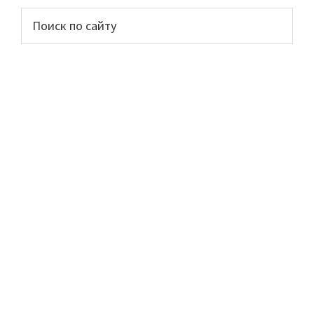
Основной
Поиск
по
сайдбар
сайту