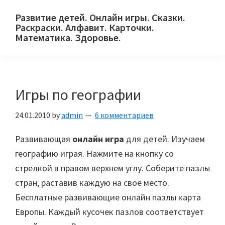
Skip
Skip
Skip
Развитие детей. Онлайн игры. Сказки.
to
to
to
Раскраски. Алфавит. Карточки.
primary
main
primary
Математика. Здоровье.
Сайт
navigation
content
sidebar
для
детей
Игры по географии
и
их
24.01.2010
by
admin
6 комментариев
родителей.
Развивающая
онлайн игра
для детей. Изучаем
географию играя. Нажмите на кнопку со
стрелкой в правом верхнем углу. Соберите пазлы
стран, раставив каждую на своё место.
Бесплатные развивающие онлайн пазлы карта
Европы. Каждый кусочек пазлов соответствует