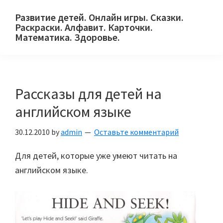
Skip
Skip
Skip
Развитие детей. Онлайн игры. Сказки.
to
to
to
Раскраски. Алфавит. Карточки.
primary
main
primary
Математика. Здоровье.
Сайт
navigation
content
sidebar
для
детей
Рассказы для детей на
и
их
английском языке
родителей.
30.12.2010
by
admin
Оставьте комментарий
Для детей, которые уже умеют читать на
английском языке.