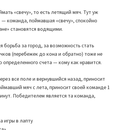
ать «свечу», то есть летящий мяч. Тут уж
 — команда, поймавшая «свечу», спокой­но
ане» стано­вятся водящими.
я борьба за город, за возможность стать
ков (перебежек до кона и обратно) то­же не
о опреде­ленного счета — кому как нравится.
ерез все поле и вернувшийся назад, приносит
оймавший мяч с лета, приносит своей команде 1
минут. Победителем является та команда,
та»