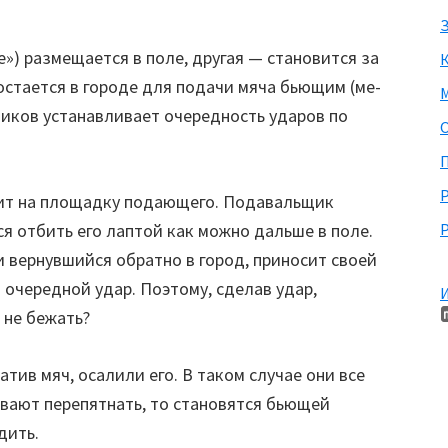
З
) размещается в поле, дру­гая — становится за
остается в городе для подачи мяча бьющим (ме­
М
ков устанавли­вает очередность ударов по
П
одит на пло­щадку подающего. Подавальщик
я отбить его лаптой как можно даль­ше в поле.
Р
 вер­нувшийся обратно в город, приносит своей
 очередной удар. Поэтому, сде­лав удар,
И
не бе­жать?
ив мяч, оса­лили его. В таком случае они все
певают перепятнать, то становятся бьющей
дить.