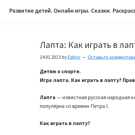
Skip
Skip
Skip
Развитие детей. Онлайн игры. Сказки. Раскрас
to
to
to
Сайт
primary
main
primary
для
navigation
content
sidebar
детей
Лапта: Как играть в ла
и
их
14.01.2013
by
Editor
Оставьте комментар
родителей.
Детям о спорте.
Игра лапта. Как играть в лапту? Прав
Лапта
— известная русская народная к
популярна со времен Петра I.
Как играть в лапту?