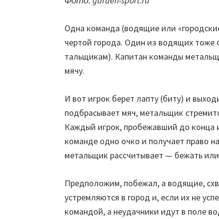
Фото: garden-sport.ru
Одна команда (водящие или «городские»
чертой города. Один из водящих тоже 
тальщикам). Капитан команды метальщи
мячу.
И вот игрок берет лапту (биту) и вых
подбрасывает мяч, ме­тальщик стремитс
Каждый игрок, пробежавший до конца и
команде одно очко и получает право на
метальщик рассчитывает — бежать или 
Предположим, побежал, а водящие, схват
устремляются в го­род и, если их не ус
командой, а неудачники идут в поле во