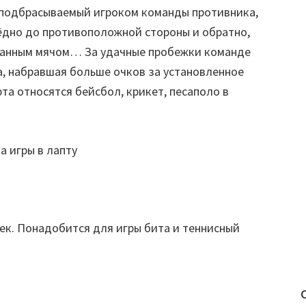
, подбрасываемый игроком команды противника,
ёдно до противоположной стороны и обратно,
йманным мячом… За удачные пробежки команде
, набравшая больше очков за установленное
та относятся бейсбол, крикет, песаполо в
век. Понадобится для игры бита и теннисный