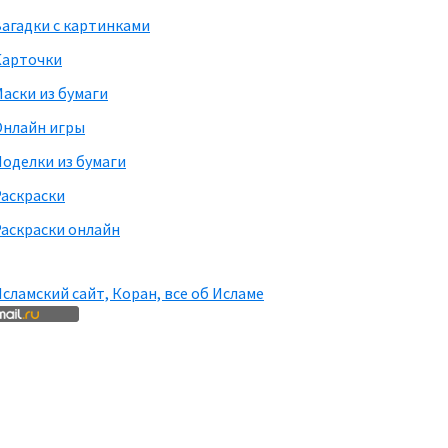
агадки с картинками
Карточки
аски из бумаги
Онлайн игры
оделки из бумаги
Раскраски
аскраски онлайн
сламский сайт, Коран, все об Исламе