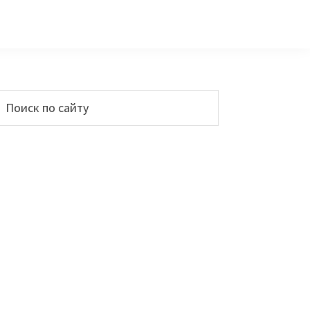
Основной
Поиск
по
сайдбар
айту