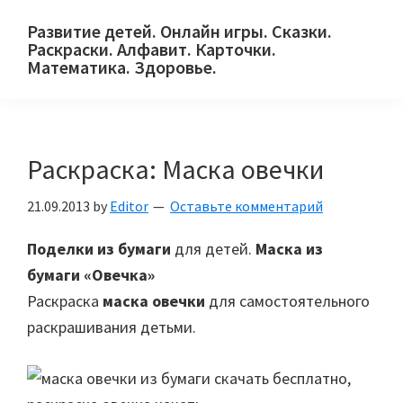
Skip
Skip
Skip
Развитие детей. Онлайн игры. Сказки.
to
to
to
Раскраски. Алфавит. Карточки.
primary
main
primary
Математика. Здоровье.
Сайт
navigation
content
sidebar
для
детей
Раскраска: Маска овечки
и
их
21.09.2013
by
Editor
Оставьте комментарий
родителей.
Поделки из бумаги
для детей.
Маска из
бумаги «Овечка»
Раскраска
маска овечки
для самостоятельного
раскрашивания детьми.