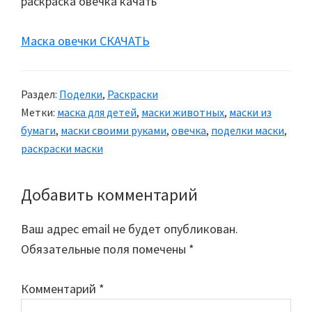
Маска овечки СКАЧАТЬ
Раздел:
Поделки
,
Раскраски
Метки:
маска для детей
,
маски животных
,
маски из
бумаги
,
маски своими руками
,
овечка
,
поделки маски
,
раскраски маски
Добавить комментарий
Reader
Interactions
Ваш адрес email не будет опубликован.
Обязательные поля помечены
*
Комментарий
*