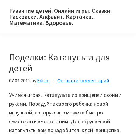
Skip
Skip
Skip
Развитие детей. Онлайн игры. Сказки.
to
to
to
Раскраски. Алфавит. Карточки.
primary
main
primary
Математика. Здоровье.
Сайт
navigation
content
sidebar
для
детей
Поделки: Катапульта для
и
их
детей
родителей.
07.01.2011
by
Editor
Оставьте комментарий
Учимся играя. Катапульта из прищепки своими
руками. Порадуйте своего ребенка новой
игрушкой, которую вы сможете быстро
смастерить вместе с ним. Для игрушечной
катапульты вам понадобится: клей, прищепка,