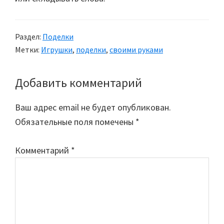
Раздел:
Поделки
Метки:
Игрушки
,
поделки
,
своими руками
Добавить комментарий
Reader
Interactions
Ваш адрес email не будет опубликован.
Обязательные поля помечены
*
Комментарий
*