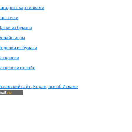
агадки с картинками
Карточки
аски из бумаги
Онлайн игры
оделки из бумаги
Раскраски
аскраски онлайн
сламский сайт, Коран, все об Исламе