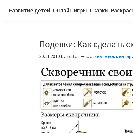
Skip
Skip
Skip
Развитие детей. Онлайн игры. Сказки. Раскрас
to
to
to
Сайт
primary
main
primary
для
navigation
content
sidebar
детей
Поделки: Как сделать с
и
их
20.11.2010
by
Editor
Оставьте комментар
родителей.