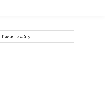
Основной
Поиск
по
сайдбар
айту