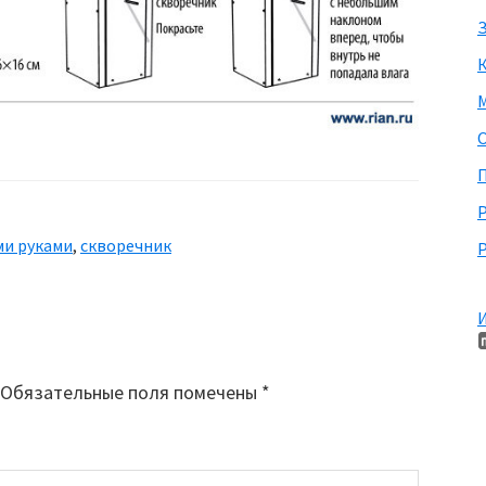
З
М
П
ми руками
,
скворечник
Р
И
Обязательные поля помечены
*