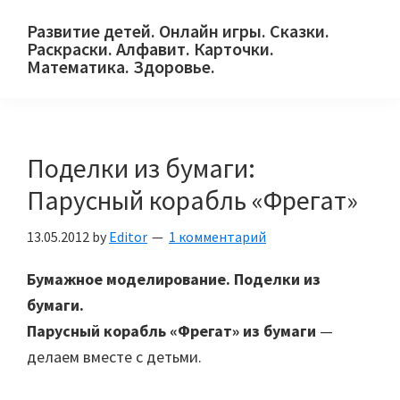
Skip
Skip
Skip
Развитие детей. Онлайн игры. Сказки.
to
to
to
Раскраски. Алфавит. Карточки.
primary
main
primary
Математика. Здоровье.
Сайт
navigation
content
sidebar
для
детей
Поделки из бумаги:
и
их
Парусный корабль «Фрегат»
родителей.
13.05.2012
by
Editor
1 комментарий
Бумажное моделирование. Поделки из
бумаги.
Парусный корабль «Фрегат» из бумаги
—
делаем вместе с детьми.