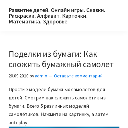
Skip
Skip
Skip
Развитие детей. Онлайн игры. Сказки.
to
to
to
Раскраски. Алфавит. Карточки.
primary
main
primary
Математика. Здоровье.
Сайт
navigation
content
sidebar
для
детей
Поделки из бумаги: Как
и
их
сложить бумажный самолет
родителей.
20.09.2010
by
admin
Оставьте комментарий
Простые модели бумажных самолётов для
детей. Смотрим как сложить самолётик из
бумаги. Всего 5 различных моделей
самолётиков. Нажмите на картинку, а затем
autoplay.