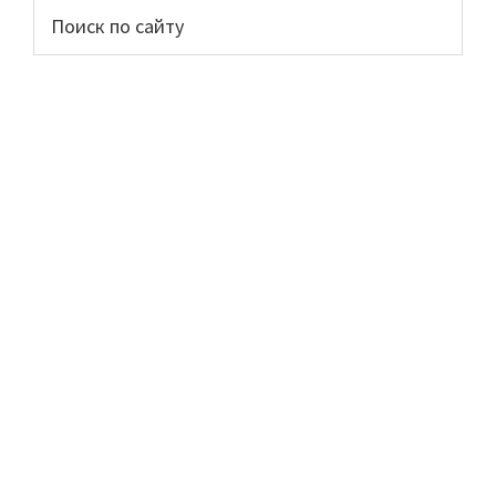
Основной
Поиск
по
сайдбар
сайту