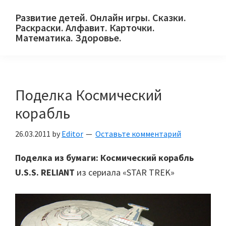
Skip
Skip
Skip
Развитие детей. Онлайн игры. Сказки.
to
to
to
Раскраски. Алфавит. Карточки.
primary
main
primary
Математика. Здоровье.
Сайт
navigation
content
sidebar
для
детей
Поделка Космический
и
их
корабль
родителей.
26.03.2011
by
Editor
Оставьте комментарий
Поделка из бумаги: Космический корабль
U.S.S. RELIANT
из сериала «STAR TREK»