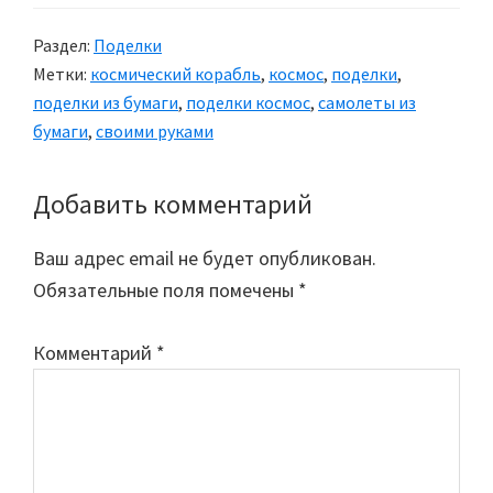
Раздел:
Поделки
Метки:
космический корабль
,
космос
,
поделки
,
поделки из бумаги
,
поделки космос
,
самолеты из
бумаги
,
своими руками
Добавить комментарий
Reader
Interactions
Ваш адрес email не будет опубликован.
Обязательные поля помечены
*
Комментарий
*