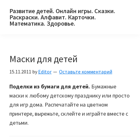
Skip
Skip
Skip
Развитие детей. Онлайн игры. Сказки.
to
to
to
Раскраски. Алфавит. Карточки.
primary
main
primary
Математика. Здоровье.
Сайт
navigation
content
sidebar
для
детей
Маски для детей
и
их
15.11.2011
by
Editor
Оставьте комментарий
родителей.
Поделки из бумаги для детей.
Бумажные
маски к любому детскому празднику или просто
для игр дома. Распечатайте на цветном
принтере, вырежьте, склейте и играйте вместе с
детьми.