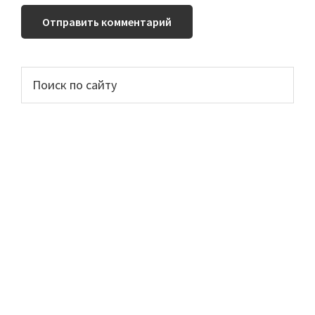
Основной
Поиск
по
сайдбар
сайту