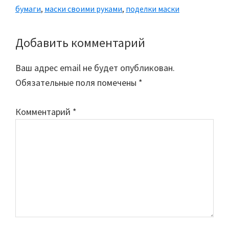
бумаги
,
маски своими руками
,
поделки маски
Добавить комментарий
Reader
Interactions
Ваш адрес email не будет опубликован.
Обязательные поля помечены
*
Комментарий
*