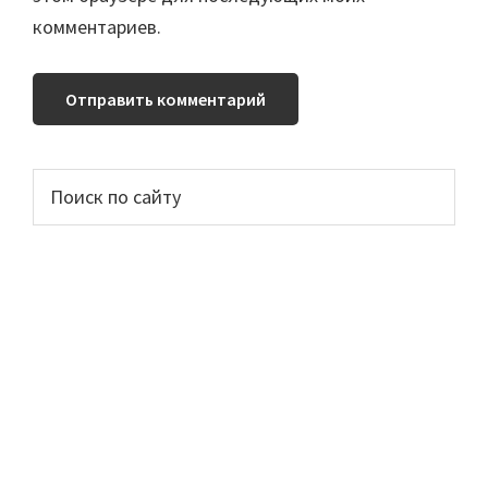
комментариев.
Основной
Поиск
по
сайдбар
сайту