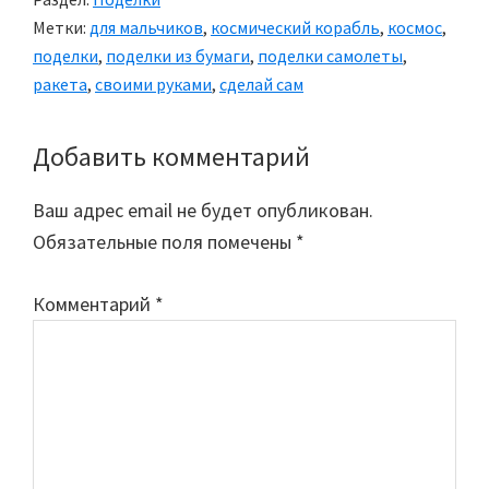
Метки:
для мальчиков
,
космический корабль
,
космос
,
поделки
,
поделки из бумаги
,
поделки самолеты
,
ракета
,
своими руками
,
сделай сам
Добавить комментарий
Reader
Interactions
Ваш адрес email не будет опубликован.
Обязательные поля помечены
*
Комментарий
*