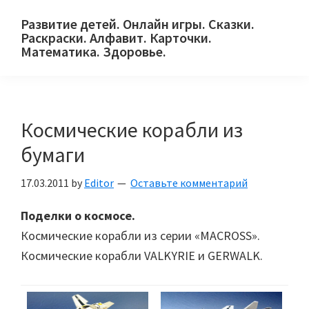
Skip
Skip
Skip
Развитие детей. Онлайн игры. Сказки.
to
to
to
Раскраски. Алфавит. Карточки.
primary
main
primary
Математика. Здоровье.
Сайт
navigation
content
sidebar
для
детей
Космические корабли из
и
их
бумаги
родителей.
17.03.2011
by
Editor
Оставьте комментарий
Поделки о космосе.
Космические корабли из серии «MACROSS».
Космические корабли VALKYRIE и GERWALK.