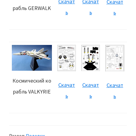
Скачат
Скачат
Скачат
рабль GERWALK
ь
ь
ь
Космический ко
Скачат
Скачат
Скачат
рабль VALKYRIE
ь
ь
ь
Раздел:
Поделки