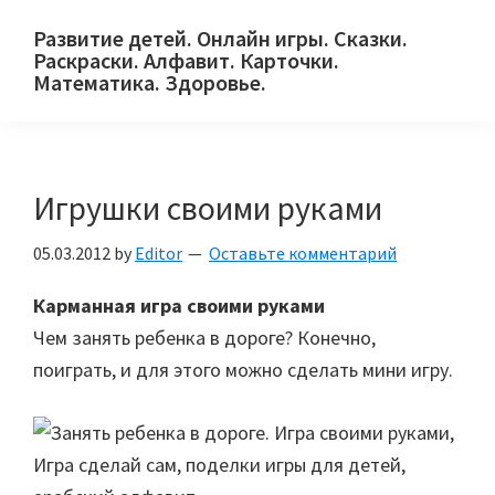
Skip
Skip
Skip
Развитие детей. Онлайн игры. Сказки.
to
to
to
Раскраски. Алфавит. Карточки.
primary
main
primary
Математика. Здоровье.
Сайт
navigation
content
sidebar
для
детей
Игрушки своими руками
и
их
05.03.2012
by
Editor
Оставьте комментарий
родителей.
Карманная игра своими руками
Чем занять ребенка в дороге? Конечно,
поиграть, и для этого можно сделать мини игру.