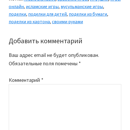
онлайн
,
исламские игры
,
мусульманские игры
,
поделки
,
поделки для детей
,
поделки из бумаги
,
поделки из картона
,
своими руками
Добавить комментарий
Reader
Interactions
Ваш адрес email не будет опубликован.
Обязательные поля помечены
*
Комментарий
*