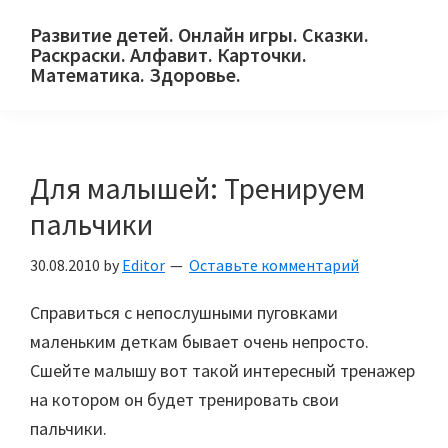
Skip
Skip
Skip
Развитие детей. Онлайн игры. Сказки.
to
to
to
Раскраски. Алфавит. Карточки.
primary
main
primary
Математика. Здоровье.
Сайт
navigation
content
sidebar
для
детей
Для малышей: Тренируем
и
их
пальчики
родителей.
30.08.2010
by
Editor
Оставьте комментарий
Справиться с непослушными пуговками
маленьким деткам бывает очень непросто.
Сшейте малышу вот такой интересный тренажер
на котором он будет тренировать свои
пальчики.