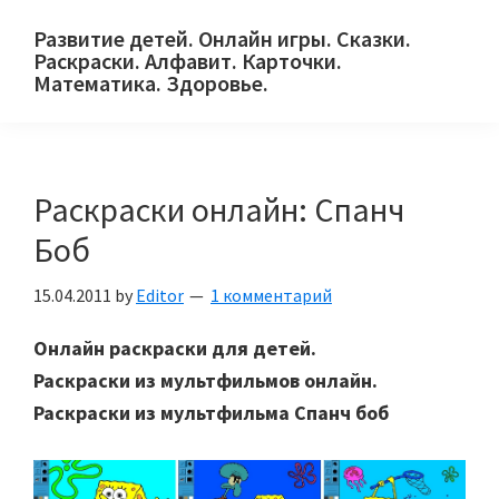
Skip
Skip
Skip
Развитие детей. Онлайн игры. Сказки.
to
to
to
Раскраски. Алфавит. Карточки.
primary
main
primary
Математика. Здоровье.
Сайт
navigation
content
sidebar
для
детей
Раскраски онлайн: Спанч
и
их
Боб
родителей.
15.04.2011
by
Editor
1 комментарий
Онлайн раскраски для детей.
Раскраски из мультфильмов онлайн.
Раскраски из мультфильма Спанч боб