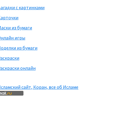
агадки с картинками
Карточки
аски из бумаги
Онлайн игры
оделки из бумаги
Раскраски
аскраски онлайн
сламский сайт, Коран, все об Исламе