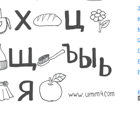
З
М
П
Р
И