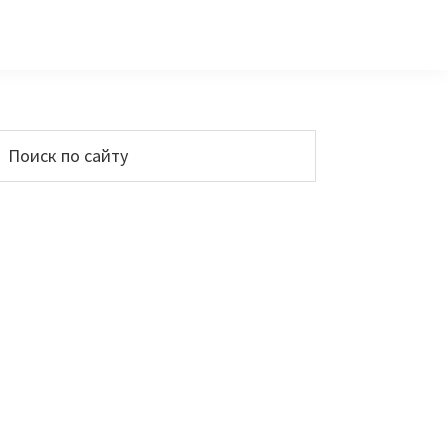
Основной
Поиск
по
сайдбар
айту