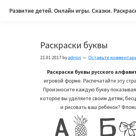
Skip
Skip
Skip
Развитие детей. Онлайн игры. Сказки. Раскрас
to
to
to
Сайт
primary
main
primary
для
navigation
content
sidebar
детей
Раскраски буквы
и
их
21.01.2017
by
admin
Оставьте комментар
родителей.
Раскраски буквы русского алфави
игровой форме. Распечатайте эту стр
Произносите каждую букву показывая 
которое вы уделяете своим детям, бес
и рисовать ваш ребёнок? Флом