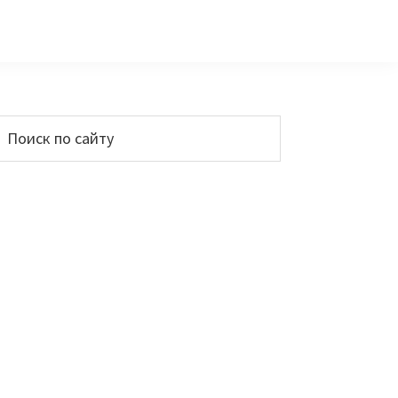
Основной
Поиск
по
сайдбар
айту