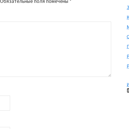
Обязательные поля помечены
*
З
М
П
Р
И