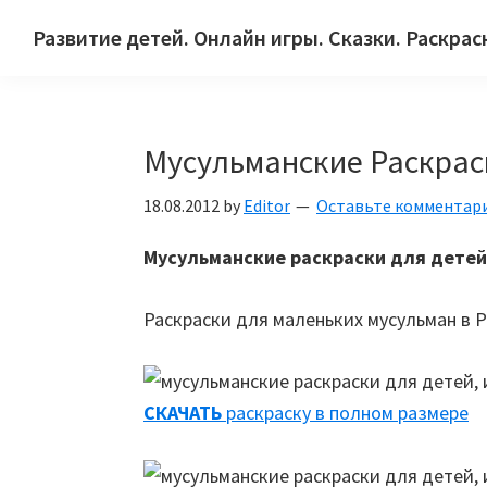
Skip
Skip
Skip
Развитие детей. Онлайн игры. Сказки. Раскрас
to
to
to
Сайт
primary
main
primary
для
navigation
content
sidebar
детей
Мусульманские Раскрас
и
их
18.08.2012
by
Editor
Оставьте комментар
родителей.
Мусульманские раскраски для дете
Раскраски для маленьких мусульман в 
СКАЧАТЬ
раскраску в полном размере