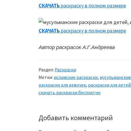
СКАЧАТЬ
раскраску в полном размере
СКАЧАТЬ
раскраску в полном размере
Автор раскрасок А.Г.Андреева
Раздел:
Раскраски
Метки:
исламские раскраски
,
мусульманские
раскраски для девочек
,
раскраски для детей
скачать раскраски бесплатно
Добавить комментарий
Reader
Interactions