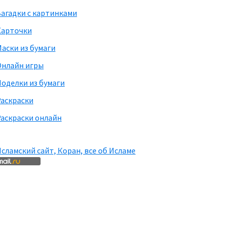
агадки с картинками
Карточки
аски из бумаги
Онлайн игры
оделки из бумаги
Раскраски
аскраски онлайн
сламский сайт, Коран, все об Исламе