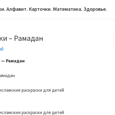
ки. Алфавит. Карточки. Математика. Здоровье.
ки – Рамадан
ий
с
й — Рамадан
Рамадан.