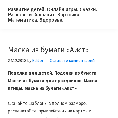
Skip
Skip
Skip
Развитие детей. Онлайн игры. Сказки.
to
to
to
Раскраски. Алфавит. Карточки.
primary
main
primary
Математика. Здоровье.
Сайт
navigation
content
sidebar
для
детей
Маска из бумаги «Аист»
и
их
24.12.2013
by
Editor
Оставьте комментарий
родителей.
Поделки для детей. Поделки из бумаги
Маски из бумаги для праздников. Маска
птицы. Маска из бумаги «Аист»
Скачайте шаблоны в полном размере,
распечатайте, приклейте их на картон и