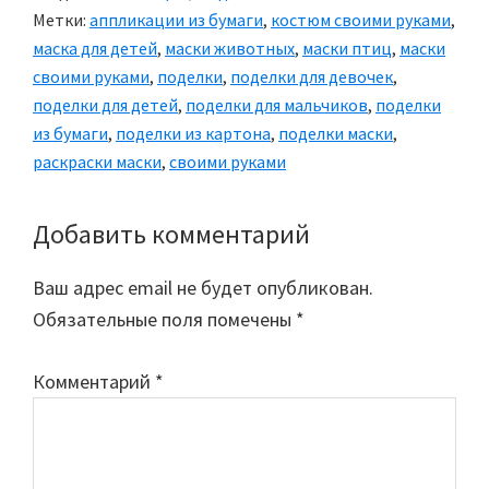
Метки:
аппликации из бумаги
,
костюм своими руками
,
маска для детей
,
маски животных
,
маски птиц
,
маски
своими руками
,
поделки
,
поделки для девочек
,
поделки для детей
,
поделки для мальчиков
,
поделки
из бумаги
,
поделки из картона
,
поделки маски
,
раскраски маски
,
своими руками
Добавить комментарий
Reader
Interactions
Ваш адрес email не будет опубликован.
Обязательные поля помечены
*
Комментарий
*